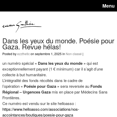
Menu
Dans les yeux du monde. Poésie pour
Gaza. Revue hélas!
Posted by
ezzthetic
on septembre 1, 2025 in
Non classé
|
un numéro spécial
« Dans les yeux du monde »
qui est
exceptionnellement payant (1 € minimum) car il s’agit d’une
collecte à but humanitaire.
L’intégralité des fonds récoltés dans le cadre de
l’opération
« Poésie pour Gaza »
sera reversée au
Fonds
Régional – Urgences Gaza
mis en place par Médecins Sans
Frontières.
Ce numéro est vendu
sur le site helloasso :
https://www.helloasso.com/associations/nos-
accointances/boutiques/poesie-pour-gaza